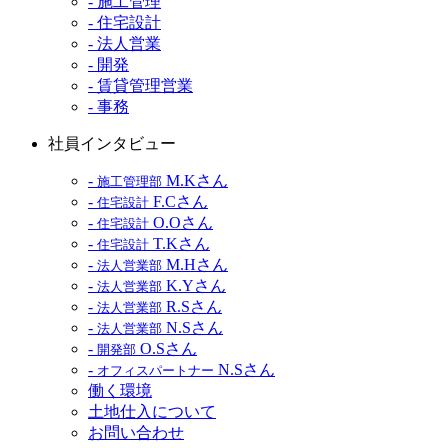
- 施工管理
- 住宅設計
- 法人営業
- 開発
- 賃貸管理営業
- 事務
社員インタビュー
-
M.Kさん
施工管理部
-
F.Cさん
住宅設計
-
O.Oさん
住宅設計
-
T.Kさん
住宅設計
-
M.Hさん
法人営業部
-
K.Yさん
法人営業部
-
R.Sさん
法人営業部
-
N.Sさん
法人営業部
-
O.Sさん
開発部
-
N.Sさん
オフィスパートナー
働く環境
土地仕入について
お問い合わせ