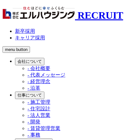
RECRUIT
新卒採用
キャリア採用
menu button
会社について
- 会社概要
- 代表メッセージ
- 経営理念
- 沿革
仕事について
- 施工管理
- 住宅設計
- 法人営業
- 開発
- 賃貸管理営業
- 事務