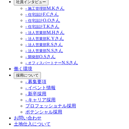
社員インタビュー
-
M.Kさん
施工管理部
-
F.Cさん
住宅設計
-
O.Oさん
住宅設計
-
T.Kさん
住宅設計
-
M.Hさん
法人営業部
-
K.Yさん
法人営業部
-
R.Sさん
法人営業部
-
N.Sさん
法人営業部
-
O.Sさん
開発部
-
N.Sさん
オフィスパートナー
働く環境
採用について
- 募集要項
- イベント情報
- 新卒採用
- キャリア採用
プロフェッショナル採用
ポテンシャル採用
お問い合わせ
土地仕入について