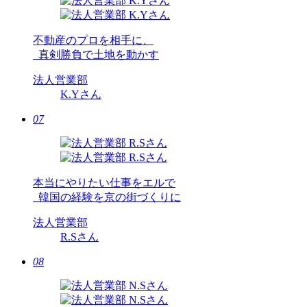
不動産のプロを相手に、
真剣勝負で土地を動かす
法人営業部
K.Y
さん
07
本当にやりたい仕事をエルで
韓国の経験を京の街づくりに
法人営業部
R.S
さん
08