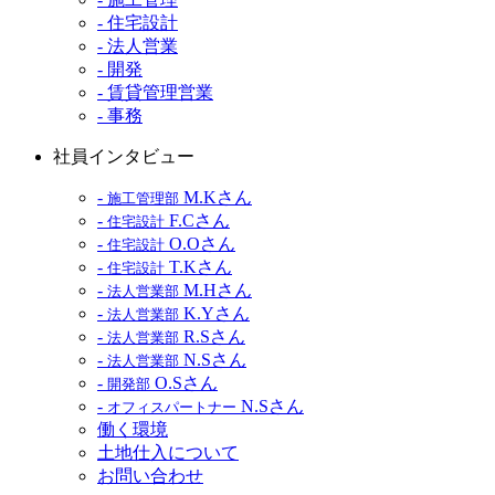
- 住宅設計
- 法人営業
- 開発
- 賃貸管理営業
- 事務
社員インタビュー
-
M.Kさん
施工管理部
-
F.Cさん
住宅設計
-
O.Oさん
住宅設計
-
T.Kさん
住宅設計
-
M.Hさん
法人営業部
-
K.Yさん
法人営業部
-
R.Sさん
法人営業部
-
N.Sさん
法人営業部
-
O.Sさん
開発部
-
N.Sさん
オフィスパートナー
働く環境
土地仕入について
お問い合わせ