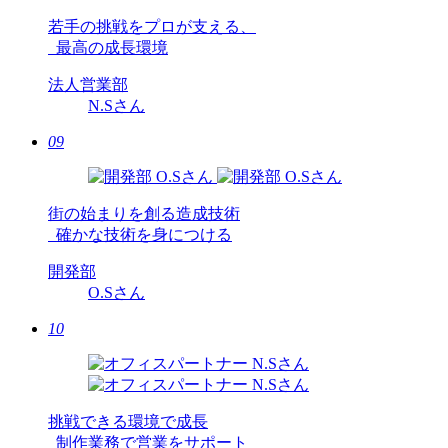
若手の挑戦をプロが支える、
最高の成長環境
法人営業部
N.S
さん
09
街の始まりを創る造成技術
確かな技術を身につける
開発部
O.S
さん
10
挑戦できる環境で成長
制作業務で営業をサポート