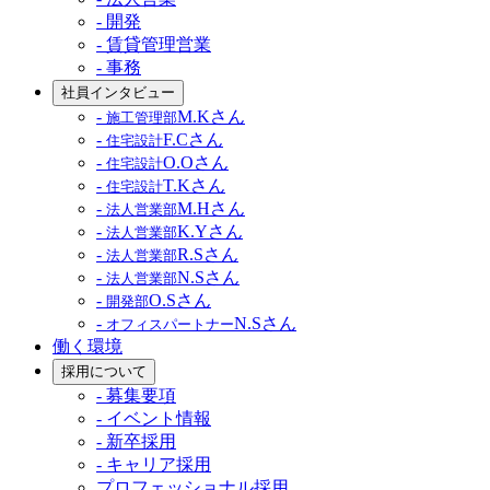
- 開発
- 賃貸管理営業
- 事務
社員インタビュー
-
M.Kさん
施工管理部
-
F.Cさん
住宅設計
-
O.Oさん
住宅設計
-
T.Kさん
住宅設計
-
M.Hさん
法人営業部
-
K.Yさん
法人営業部
-
R.Sさん
法人営業部
-
N.Sさん
法人営業部
-
O.Sさん
開発部
-
N.Sさん
オフィスパートナー
働く環境
採用について
- 募集要項
- イベント情報
- 新卒採用
- キャリア採用
プロフェッショナル採用