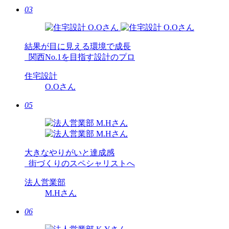
03
結果が目に見える環境で成長
関西No.1を目指す設計のプロ
住宅設計
O.O
さん
05
大きなやりがいと達成感
街づくりのスペシャリストへ
法人営業部
M.H
さん
06