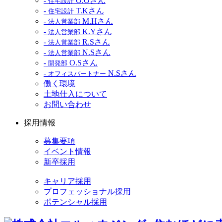
-
O.Oさん
住宅設計
-
T.Kさん
住宅設計
-
M.Hさん
法人営業部
-
K.Yさん
法人営業部
-
R.Sさん
法人営業部
-
N.Sさん
法人営業部
-
O.Sさん
開発部
-
N.Sさん
オフィスパートナー
働く環境
土地仕入について
お問い合わせ
採用情報
募集要項
イベント情報
新卒採用
キャリア採用
プロフェッショナル採用
ポテンシャル採用