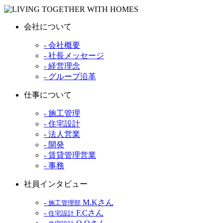
会社について
- 会社概要
- 社長メッセージ
- 経営理念
- グループ沿革
仕事について
- 施工管理
- 住宅設計
- 法人営業
- 開発
- 賃貸管理営業
- 事務
社員インタビュー
-
M.Kさん
施工管理部
-
F.Cさん
住宅設計