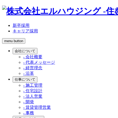
新卒採用
キャリア採用
menu button
会社について
- 会社概要
- 代表メッセージ
- 経営理念
- 沿革
仕事について
- 施工管理
- 住宅設計
- 法人営業
- 開発
- 賃貸管理営業
- 事務