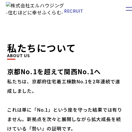
m
RECRUIT
bu
POTENTIAL
第二新卒・未経験者の方
私たちについて
5年分の
ABOUT US
京都No.1を超えて関西No.1へ
成長を、
私たちは、京都府住宅着工棟数No.1を2年連続で達
成しました。
1年で。
これは単に「No.1」という座を守った結果では有り
ません。新拠点を次々と展開しながら拡大成長を続
けている「勢い」の証明です。