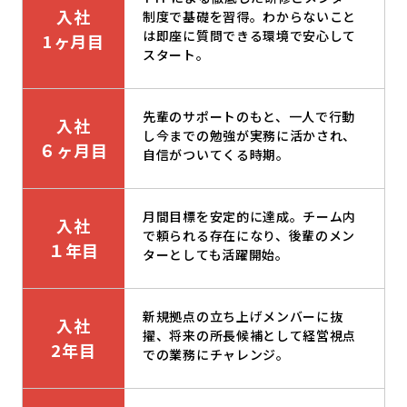
入社
制度で基礎を習得。わからないこと
は即座に質問できる環境で安心して
1ヶ月目
スタート。
先輩のサポートのもと、一人で行動
入社
し今までの勉強が実務に活かされ、
６ヶ月目
自信がついてくる時期。
月間目標を安定的に達成。チーム内
入社
で頼られる存在になり、後輩のメン
１年目
ターとしても活躍開始。
新規拠点の立ち上げメンバーに抜
入社
擢、将来の所長候補として経営視点
2年目
での業務にチャレンジ。