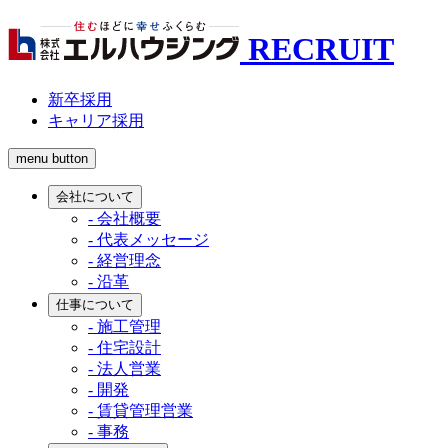
RECRUIT
新卒採用
キャリア採用
menu button
会社について
- 会社概要
- 代表メッセージ
- 経営理念
- 沿革
仕事について
- 施工管理
- 住宅設計
- 法人営業
- 開発
- 賃貸管理営業
- 事務