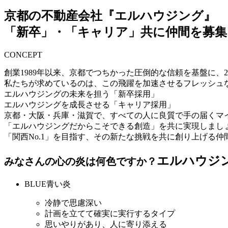
京都の不動産会社『エルハウジング』
「新卒」・「キャリア」共に仲間を募集
CONCEPT
創業1989年以来、京都でつちかった圧倒的な信頼を基盤に、
私たちが求めているのは、この飛躍を加速させるフレッシュ
エルハウジングの未来を担う「
新卒採用
」
エルハウジングを成長させる「
キャリア採用
」
京都・大阪・兵庫・滋賀で、すべての人に良質で手の届くマ
「エルハウジングだからこそできる創造」を共に実現しまし
「関西No.1」を目指す、その新たな挑戦を共に創り上げる
エルハウジ
みなさんの心の炎は何色ですか？
BLUE
青い炎
冷静で思慮深い
計画を立てて確実に実行するタイプ
思いやりがあり、人に寄り添える