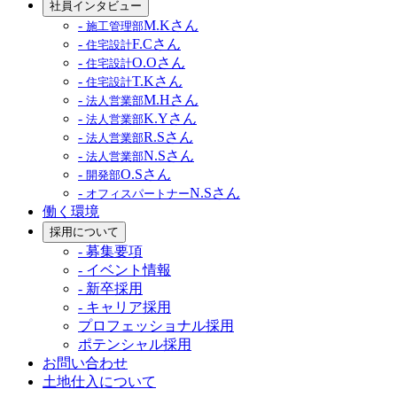
社員インタビュー
-
M.Kさん
施工管理部
-
F.Cさん
住宅設計
-
O.Oさん
住宅設計
-
T.Kさん
住宅設計
-
M.Hさん
法人営業部
-
K.Yさん
法人営業部
-
R.Sさん
法人営業部
-
N.Sさん
法人営業部
-
O.Sさん
開発部
-
N.Sさん
オフィスパートナー
働く環境
採用について
- 募集要項
- イベント情報
- 新卒採用
- キャリア採用
プロフェッショナル採用
ポテンシャル採用
お問い合わせ
土地仕入について